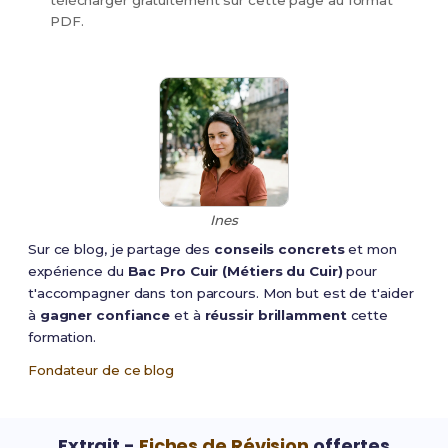
télécharger gratuitement sur cette page au format
PDF.
ACCOMPAGNEMENT,
Arrêté du 11 mai 20
SOINS ET SERVICES À LA
modifié
PERSONNE-option A : à
domicile (dernière session
2024)
ACCOMPAGNEMENT,
Arrêté du 11 mai 20
SOINS ET SERVICES À LA
modifié
Ines
PERSONNE-option B : en
structure (dernière session
Sur ce blog, je partage des
conseils concrets
et mon
2024)
expérience du
Bac Pro Cuir (Métiers du Cuir)
pour
t'accompagner dans ton parcours. Mon but est de t'aider
ACCOMPAGNEMENT SOINS
Arrêté du 2 févrie
à
gagner confiance
et à
réussir brillamment
cette
ET SERVICES A LA
2022 modifié
formation.
PERSONNE (première
Fondateur de ce blog
session 2025)
AÉRONAUTIQUE-option :
Arrêté du 12 avril 
Extrait -
Fiches de Révision
offertes
avionique
modifié