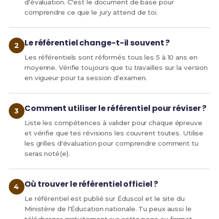
d'évaluation. C'est le document de base pour
comprendre ce que le jury attend de toi.
Annexe I
ORGANISATION DES ENSEIGNEMENTS
Le référentiel change-t-il souvent ?
DISPENSÉS AU BACCALAURÉAT
PROFESSIONNEL
Les référentiels sont réformés tous les 5 à 10 ans en
moyenne. Vérifie toujours que tu travailles sur la version
(en conformité avec l'arrêté du 21 novembre
en vigueur pour ta session d'examen.
2018 modifié relatif aux enseignements
dispensés dans les formations sous statut
scolaire préparant au baccalauréat
Comment utiliser le référentiel pour réviser ?
professionnel)
Liste les compétences à valider pour chaque épreuve
et vérifie que tes révisions les couvrent toutes. Utilise
SPÉCIALITÉS DE BACCALAURÉAT PROFESSIONN
les grilles d'évaluation pour comprendre comment tu
seras noté(e).
INTITULÉ DE LA SPÉCIALITÉ
ARRÊTÉ DE CRÉA
Où trouver le référentiel officiel ?
Le référentiel est publié sur Éduscol et le site du
Ministère de l'Éducation nationale. Tu peux aussi le