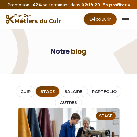
Promotion
-42%
se terminant dans
02:18:20
.
En profiter »
Bac Pro
Découvrir
Métiers du Cuir
Notre
blog
CUIR
STAGE
SALAIRE
PORTFOLIO
AUTRES
STAGE