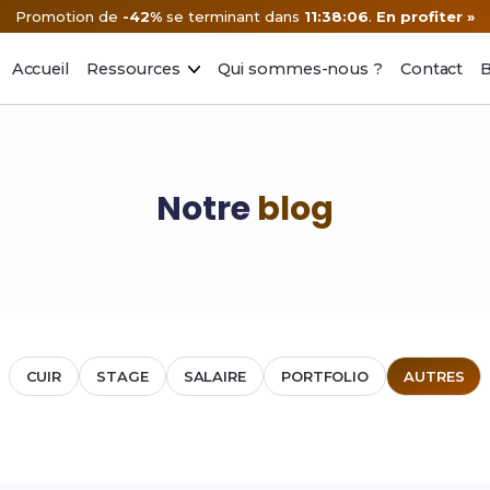
Promotion de
-42%
se terminant dans
11:38:06
.
En profiter »
Accueil
Ressources
Qui sommes-nous ?
Contact
B
Notre
blog
CUIR
STAGE
SALAIRE
PORTFOLIO
AUTRES