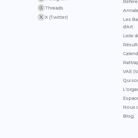
Référen
Threads
Annale
X (Twitter)
Les Ba
d'Art
Liste 
Résult
Calend
Rattra
VAE (V
Qui s
L'org
Espac
Nous c
Blog