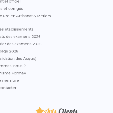
tiel officiel
s et corrigés
c Pro en Artisanat & Métiers
des établissements
ats des examens 2026
rier des examens 2026
page 2026
alidation des Acquis)
ommes-nous ?
anisme FormaV
e membre
ontacter
Avis
Clients