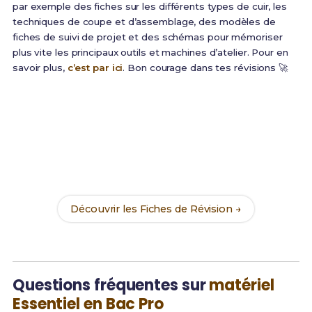
par exemple des fiches sur les différents types de cuir, les
techniques de coupe et d’assemblage, des modèles de
fiches de suivi de projet et des schémas pour mémoriser
plus vite les principaux outils et machines d’atelier. Pour en
savoir plus,
c’est par ici
. Bon courage dans tes révisions 🚀
Prêt(e) à réussir ton examen ?
Révise efficacement avec nos
211 Fiches de
Révision
pour le Bac Pro Métiers du Cuir et maximise
tes chances de réussite !
Découvrir les Fiches de Révision →
Questions fréquentes sur
matériel
Essentiel en Bac Pro