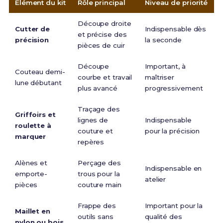
Élément du kit
Rôle principal
Niveau de priorité
Découpe droite
Cutter de
Indispensable dès
et précise des
précision
la seconde
pièces de cuir
Découpe
Important, à
Couteau demi-
courbe et travail
maîtriser
lune débutant
plus avancé
progressivement
Traçage des
Griffoirs et
lignes de
Indispensable
roulette à
couture et
pour la précision
marquer
repères
Alènes et
Perçage des
Indispensable en
emporte-
trous pour la
atelier
pièces
couture main
Frappe des
Important pour la
Maillet en
outils sans
qualité des
nylon ou bois