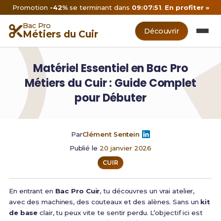
Promotion
-42%
se terminant dans
09:07:50
.
En profiter »
Bac Pro
Découvrir
Métiers du Cuir
Matériel Essentiel en Bac Pro
Métiers du Cuir : Guide Complet
pour Débuter
Par
Clément Sentein
Publié le
20 janvier 2026
CUIR
En entrant en
Bac Pro Cuir
, tu découvres un vrai atelier,
avec des machines, des couteaux et des alènes. Sans un
kit
de base
clair, tu peux vite te sentir perdu. L’objectif ici est