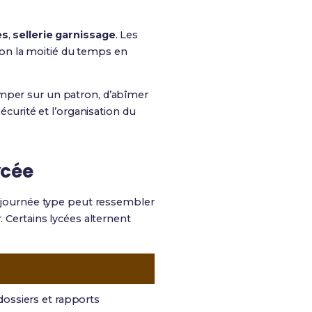
es
,
sellerie garnissage
. Les
on la moitié du temps en
omper sur un patron, d’abîmer
écurité et l’organisation du
ycée
 journée type peut ressembler
er. Certains lycées alternent
 dossiers et rapports