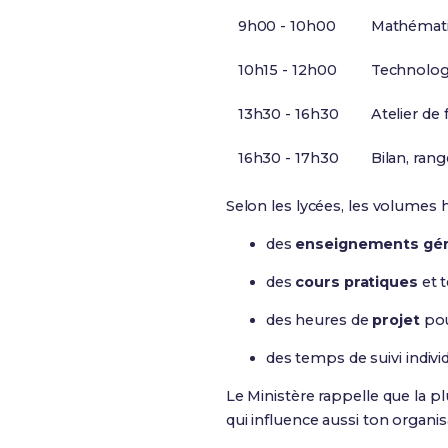
9h00 - 10h00
Mathémati
10h15 - 12h00
Technolog
13h30 - 16h30
Atelier de
16h30 - 17h30
Bilan, ra
Selon les lycées, les volumes h
des
enseignements gé
des
cours pratiques
et 
des heures de
projet
pou
des temps de suivi indiv
Le Ministère rappelle que la 
qui influence aussi ton organi