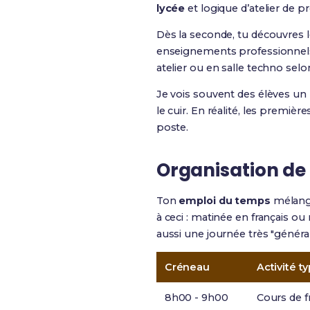
lycée
et logique d’atelier de p
Dès la seconde, tu découvres le
enseignements professionnels
atelier ou en salle techno sel
Je vois souvent des élèves un
le cuir. En réalité, les premiè
poste.
Organisation de l
Ton
emploi du temps
mélange
à ceci : matinée en français 
aussi une journée très "général
Créneau
Activité t
8h00 - 9h00
Cours de f