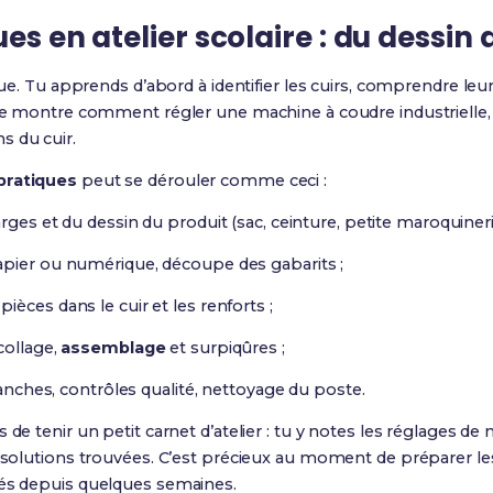
ues en atelier scolaire : du dessi
ique. Tu apprends d’abord à identifier les cuirs, comprendre leu
n te montre comment régler une machine à coudre industriell
s du cuir.
pratiques
peut se dérouler comme ceci :
rges et du dessin du produit (sac, ceinture, petite maroquinerie
apier ou numérique, découpe des gabarits ;
pièces dans le cuir et les renforts ;
collage,
assemblage
et surpiqûres ;
ranches, contrôles qualité, nettoyage du poste.
de tenir un petit carnet d’atelier : tu y notes les réglages de ma
s solutions trouvées. C’est précieux au moment de préparer le
ués depuis quelques semaines.