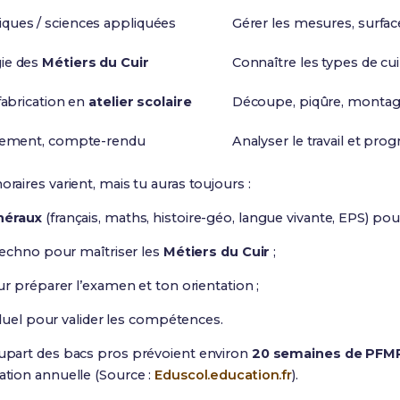
ques / sciences appliquées
Gérer les mesures, surfac
ie des
Métiers du Cuir
Connaître les types de cui
 fabrication en
atelier scolaire
Découpe, piqûre, montage,
ngement, compte-rendu
Analyser le travail et pro
oraires varient, mais tu auras toujours :
néraux
(français, maths, histoire-géo, langue vivante, EPS) pou
techno pour maîtriser les
Métiers du Cuir
;
r préparer l’examen et ton orientation ;
iduel pour valider les compétences.
plupart des bacs pros prévoient environ
20 semaines de PFM
sation annuelle (Source :
Eduscol.education.fr
).