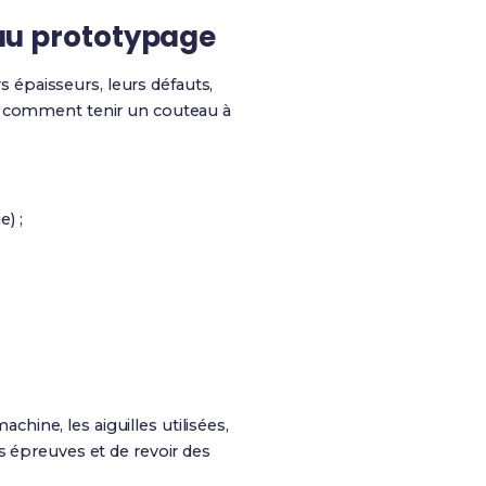
n au prototypage
rs épaisseurs, leurs défauts,
e, comment tenir un couteau à
) ;
chine, les aiguilles utilisées,
s épreuves et de revoir des