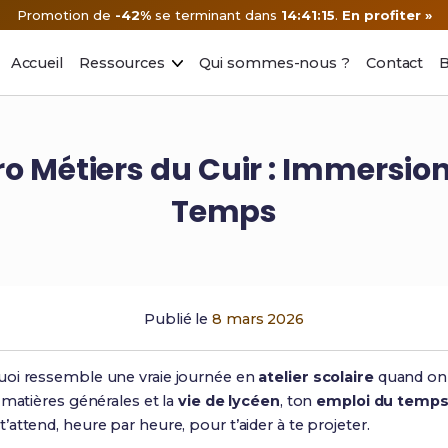
Promotion de
-42%
se terminant dans
14:41:14
.
En profiter »
Accueil
Ressources
Qui sommes-nous ?
Contact
B
o Métiers du Cuir : Immersion 
Temps
Publié le
8 mars 2026
uoi ressemble une vraie journée en
atelier scolaire
quand on
s matières générales et la
vie de lycéen
, ton
emploi du temp
attend, heure par heure, pour t’aider à te projeter.