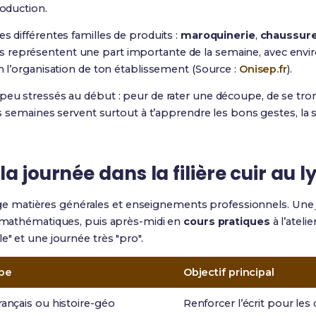
roduction.
s différentes familles de produits :
maroquinerie
,
chaussur
 représentent une part importante de la semaine, avec envir
on l’organisation de ton établissement (Source :
Onisep.fr
).
 peu stressés au début : peur de rater une découpe, de se tr
res semaines servent surtout à t’apprendre les bons gestes, la s
a journée dans la filière cuir au l
 matières générales et enseignements professionnels. Une
ou mathématiques, puis après-midi en
cours pratiques
à l’ateli
e" et une journée très "pro".
ype
Objectif principal
rançais ou histoire-géo
Renforcer l’écrit pour les