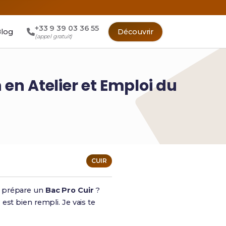
+33 9 39 03 36 55
log
Découvrir
(appel gratuit)
en Atelier et Emploi du
CUIR
 prépare un
Bac Pro Cuir
?
s
est bien rempli. Je vais te